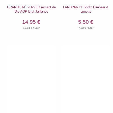
GRANDE RÉSERVE Crémant de
LANDPARTY Spritz Himbeer &
Die AOP Brut Jaillance
Limette
14,95 €
5,50 €
19,93
€ / Liter
7,33
€ / Liter